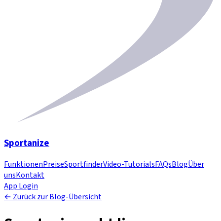
Sportanize
Funktionen
Preise
Sportfinder
Video-Tutorials
FAQs
Blog
Über
uns
Kontakt
App Login
← Zurück zur Blog-Übersicht