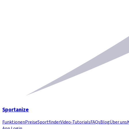
Sportanize
Funktionen
Preise
Sportfinder
Video-Tutorials
FAQs
Blog
Über uns
App Login