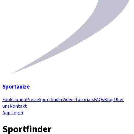
Sportanize
Funktionen
Preise
Sportfinder
Video-Tutorials
FAQs
Blog
Über
uns
Kontakt
App Login
Sportfinder