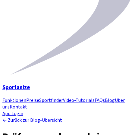
Sportanize
Funktionen
Preise
Sportfinder
Video-Tutorials
FAQs
Blog
Über
uns
Kontakt
App Login
← Zurück zur Blog-Übersicht